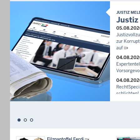
JUSTIZ ME
Justiz
05.08.202
Justizvoll
zur Korrupt
auf
04.08.202
Expertente
Vorsorgevo
04.08.202
RechtSpecia
schlichten!
03.08.202
Newsletter
27.07.202
Dein Mut fi
unterstütz
häusliche 
Filzpantoffel Ferdi