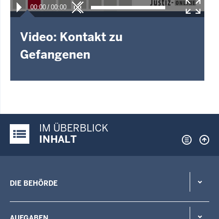
00:00
/
00:00
Video: Kontakt zu
Gefangenen
IM ÜBERBLICK
Justiz-Portal im Überblick:
INHALT
DIE BEHÖRDE
AUFGABEN